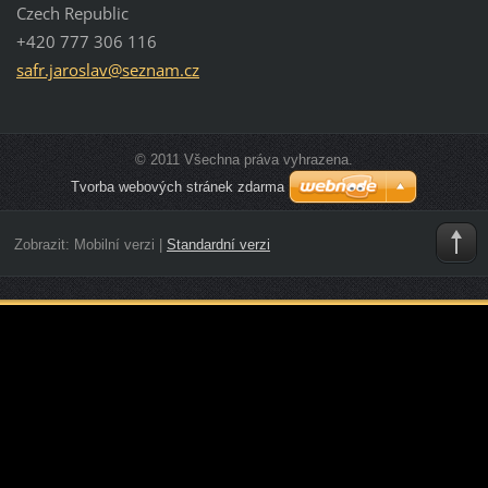
Czech Republic
+420 777 306 116
safr.jar
oslav@se
znam.cz
© 2011 Všechna práva vyhrazena.
Tvorba webových stránek zdarma
Zobrazit:
Mobilní verzi
|
Standardní verzi